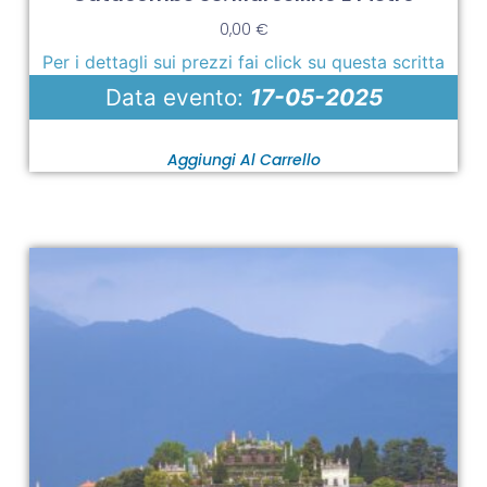
0,00
€
Per i dettagli sui prezzi fai click su questa scritta
Data evento:
17-05-2025
Aggiungi Al Carrello