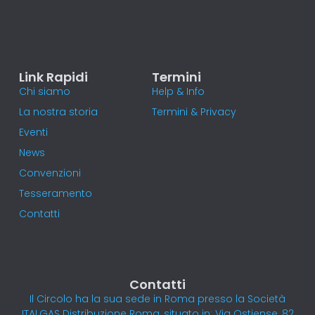
Link Rapidi
Termini
Chi siamo
Help & Info
La nostra storia
Termini & Privacy
Eventi
News
Convenzioni
Tesseramento
Contatti
Contatti
Il Circolo ha la sua sede in Roma presso la Società
ITALGAS Distribuzione Roma, situato in: Via Ostiense, 82