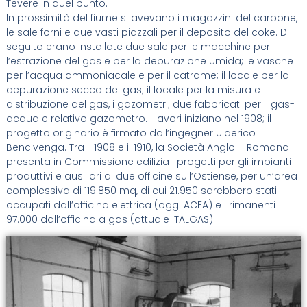
Tevere in quel punto.
In prossimità del fiume si avevano i magazzini del carbone,
le sale forni e due vasti piazzali per il deposito del coke. Di
seguito erano installate due sale per le macchine per
l’estrazione del gas e per la depurazione umida; le vasche
per l’acqua ammoniacale e per il catrame; il locale per la
depurazione secca del gas; il locale per la misura e
distribuzione del gas, i gazometri; due fabbricati per il gas-
acqua e relativo gazometro. I lavori iniziano nel 1908; il
progetto originario è firmato dall’ingegner Ulderico
Bencivenga. Tra il 1908 e il 1910, la Società Anglo – Romana
presenta in Commissione edilizia i progetti per gli impianti
produttivi e ausiliari di due officine sull’Ostiense, per un’area
complessiva di 119.850 mq, di cui 21.950 sarebbero stati
occupati dall’officina elettrica (oggi ACEA) e i rimanenti
97.000 dall’officina a gas (attuale ITALGAS).