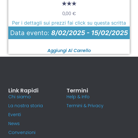
★★★
0,00
€
Per i dettagli sui prezzi fai click su questa scritta
Data evento:
8/02/2025 - 15/02/2025
Aggiungi Al Carrello
Link Rapidi
Termini
Chi siamo
Help & Info
La nostra storia
Termini & Privacy
Eventi
News
Convenzioni