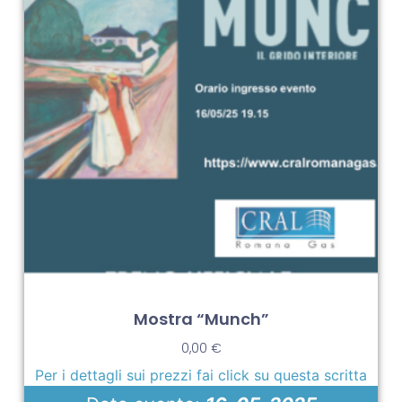
Mostra “Munch”
0,00
€
Per i dettagli sui prezzi fai click su questa scritta