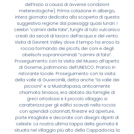
dell’inizio a causa di avverse condizioni
metereologiche). Prima colazione in albergo,
intera giornata dedicata alla scoperta di questa
suggestiva regione dai paesaggi quasi lunari: i
celebri “camini delle fate”, funghi di tufo vulcanico
creati da secoli di lavoro dell’acqua e del vento.
Visita di Devrent Valley dove il tempo ha eroso la
roccia formando dei picchi, dei coni e degli
obelischi soprannominati “camini di fata”.
Proseguimento con la visita del Museo all’aperto
di Goreme, patrimonio dell’UNESCO. Pranzo in
ristorante locale. Proseguimento con la visita
della valle di Guvercinlik, detta anche “la valle dei
piccioni” e a Mustafapasa, anticamente
chiamata Sinasos, era abitata da famiglie di
greci ortodossi e il piccolo villaggio si
caratterizza per gli edifici scavati nella roccia
con splendidi colonnati, finestre ed aperture,
porte intagliate e decorate con disegni dipinti di
celeste. La nostra ultima tappa della giornata è
situata nel villaggio più alto della Cappadocia, la