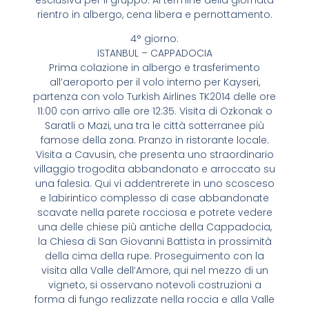
esclusiva per il gruppo. Al termine della giornata
rientro in albergo, cena libera e pernottamento.
4° giorno:
ISTANBUL – CAPPADOCIA
Prima colazione in albergo e trasferimento
all’aeroporto per il volo interno per Kayseri,
partenza con volo Turkish Airlines TK2014 delle ore
11:00 con arrivo alle ore 12:35. Visita di Ozkonak o
Saratli o Mazi, una tra le città sotterranee più
famose della zona. Pranzo in ristorante locale.
Visita a Cavusin, che presenta uno straordinario
villaggio trogodita abbandonato e arroccato su
una falesia. Qui vi addentrerete in uno scosceso
e labirintico complesso di case abbandonate
scavate nella parete rocciosa e potrete vedere
una delle chiese più antiche della Cappadocia,
la Chiesa di San Giovanni Battista in prossimità
della cima della rupe. Proseguimento con la
visita alla Valle dell’Amore, qui nel mezzo di un
vigneto, si osservano notevoli costruzioni a
forma di fungo realizzate nella roccia e alla Valle