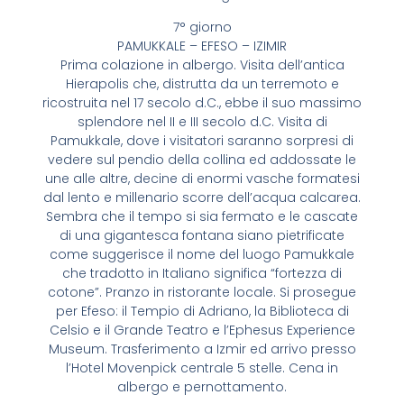
7° giorno
PAMUKKALE – EFESO – IZIMIR
Prima colazione in albergo. Visita dell’antica
Hierapolis che, distrutta da un terremoto e
ricostruita nel 17 secolo d.C., ebbe il suo massimo
splendore nel II e III secolo d.C. Visita di
Pamukkale, dove i visitatori saranno sorpresi di
vedere sul pendio della collina ed addossate le
une alle altre, decine di enormi vasche formatesi
dal lento e millenario scorre dell’acqua calcarea.
Sembra che il tempo si sia fermato e le cascate
di una gigantesca fontana siano pietrificate
come suggerisce il nome del luogo Pamukkale
che tradotto in Italiano significa “fortezza di
cotone”. Pranzo in ristorante locale. Si prosegue
per Efeso: il Tempio di Adriano, la Biblioteca di
Celsio e il Grande Teatro e l’Ephesus Experience
Museum. Trasferimento a Izmir ed arrivo presso
l’Hotel Movenpick centrale 5 stelle. Cena in
albergo e pernottamento.