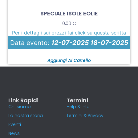
SPECIALE ISOLE EOLIE
0,00
€
Per i dettagli sui prezzi fai click su questa scritta
Data evento:
12-07-2025 18-07-2025
Aggiungi Al Carrello
Link Rapidi
Termini
Chi siamo
Help & Info
La nostra storia
Termini & Privacy
Eventi
News