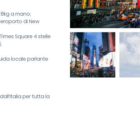
si 8kg a mano;
’aeroporto di New
Times Square 4 stelle
;
ida locale parlante
l’Italia per tutta la