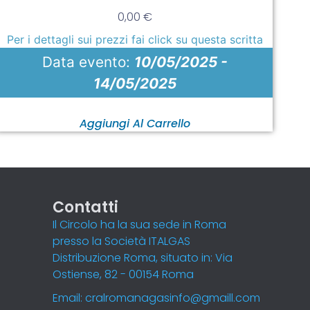
0,00
€
Per i dettagli sui prezzi fai click su questa scritta
Data evento:
10/05/2025 -
14/05/2025
Aggiungi Al Carrello
Contatti
Il Circolo ha la sua sede in Roma
presso la Società ITALGAS
Distribuzione Roma, situato in: Via
Ostiense, 82 - 00154 Roma
Email: cralromanagasinfo@gmaill.com