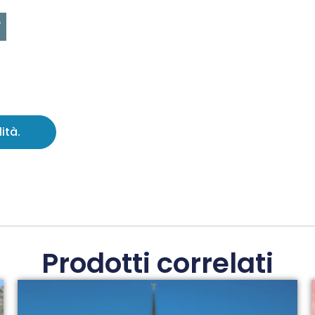
6
ità.
Prodotti correlati