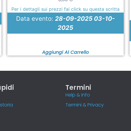
Per i dettagli sui prezzi fai click su questa scritta
Data evento:
28-09-2025 03-10-
2025
Aggiungi Al Carrello
apidi
Termini
o
Help & Info
storia
Termini & Privacy