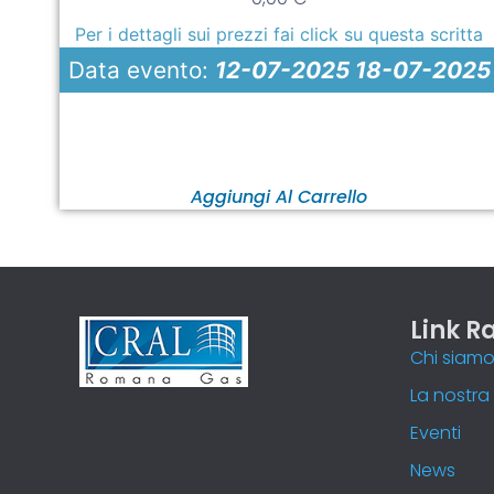
Per i dettagli sui prezzi fai click su questa scritta
Data evento:
12-07-2025 18-07-2025
Aggiungi Al Carrello
Link R
Chi siam
La nostra 
Eventi
News