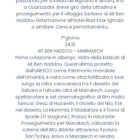
passando per El Kelaa de Mgouna e Skoura, fino
a Ouarzazate. Breve giro della cittadina e
proseguimento per il villaggio berbero di Ait Ben
Haddou Sistemazione all’Hotel Riad Ksar Ighnda
o similare. Cena e pernottamento.
7°giorno
24.10
AIT BEN HADDOU – MARRAKECH
Prima colazione in albergo. Visita della kasbah di
Ait Ben Haddou. Quest’ultima, protetto
dall’UNESCO come Patrimonio mondiale
dell’Umanità, è nata come città fortificata o ksar
lungo la rotta carovaniera tra il deserto del
Sahara e l’attuale città di Marrakech. Luogo
spettacolare e set cinematografico di film molto
famosi: Gesù di Nazareth, Il Gioiello del Nilo, Il tè
nel deserto, La Mummia, Il Gladiatore e il Trono di
Spade (1^ stagione). Pranzo in ristorante.
Proseguimento per Marrakech, valicando la
catena dell’Alto Atlante attraverso il passo
Tizin’Tichka. Arrivo a Marrakech in serata.