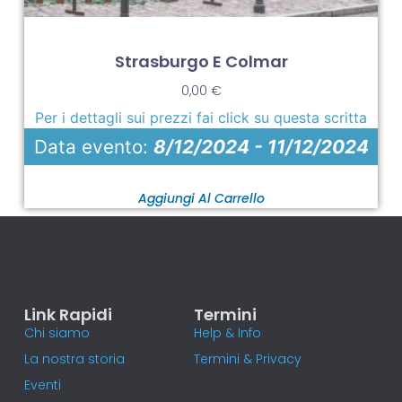
Strasburgo E Colmar
0,00
€
Per i dettagli sui prezzi fai click su questa scritta
Data evento:
8/12/2024 - 11/12/2024
Aggiungi Al Carrello
Link Rapidi
Termini
Chi siamo
Help & Info
La nostra storia
Termini & Privacy
Eventi