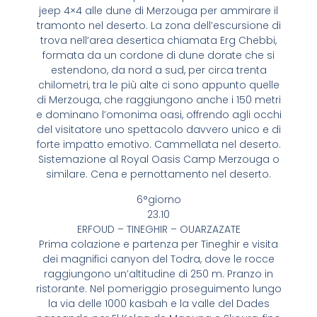
jeep 4×4 alle dune di Merzouga per ammirare il
tramonto nel deserto. La zona dell’escursione di
trova nell’area desertica chiamata Erg Chebbi,
formata da un cordone di dune dorate che si
estendono, da nord a sud, per circa trenta
chilometri, tra le più alte ci sono appunto quelle
di Merzouga, che raggiungono anche i 150 metri
e dominano l’omonima oasi, offrendo agli occhi
del visitatore uno spettacolo davvero unico e di
forte impatto emotivo. Cammellata nel deserto.
Sistemazione al Royal Oasis Camp Merzouga o
similare. Cena e pernottamento nel deserto.
6°giorno
23.10
ERFOUD – TINEGHIR – OUARZAZATE
Prima colazione e partenza per Tineghir e visita
dei magnifici canyon del Todra, dove le rocce
raggiungono un’altitudine di 250 m. Pranzo in
ristorante. Nel pomeriggio proseguimento lungo
la via delle 1000 kasbah e la valle del Dades