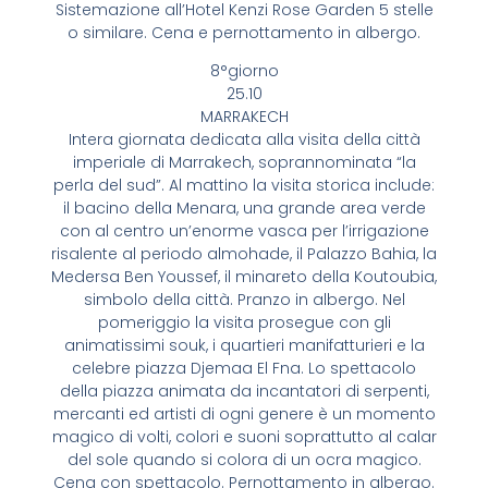
Sistemazione all’Hotel Kenzi Rose Garden 5 stelle
o similare. Cena e pernottamento in albergo.
8°giorno
25.10
MARRAKECH
Intera giornata dedicata alla visita della città
imperiale di Marrakech, soprannominata “la
perla del sud”. Al mattino la visita storica include:
il bacino della Menara, una grande area verde
con al centro un’enorme vasca per l’irrigazione
risalente al periodo almohade, il Palazzo Bahia, la
Medersa Ben Youssef, il minareto della Koutoubia,
simbolo della città. Pranzo in albergo. Nel
pomeriggio la visita prosegue con gli
animatissimi souk, i quartieri manifatturieri e la
celebre piazza Djemaa El Fna. Lo spettacolo
della piazza animata da incantatori di serpenti,
mercanti ed artisti di ogni genere è un momento
magico di volti, colori e suoni soprattutto al calar
del sole quando si colora di un ocra magico.
Cena con spettacolo. Pernottamento in albergo.