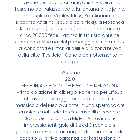
il lavorio dei laboratori artigiani. Si visiteranno
l’esterno del Palazzo Reale, la fontana di Nejjarine,
il mausoleo di Moulay Idriss, Bou Anania o la
Medersa Attarine (scuola coranica), la Moschea
Karaouyne (dall’esterno) che può contenere
circa 20.000 fedeli. Pranzo in un ristorante nel
cuore della Medina. Nel pomeriggio visita ai souk,
ai conciatori e tintori di pelli e alla zona nuova
della città “Fes Jdid”. Cena e pernottamento in
albergo.
5°giorno
22.10
FEZ – IFRANE – MIDELT – ERFOUD – MERZOUGA
Prima colazione in albergo. Partenza per Erfoud,
attraverso il villaggio berbero di Ifrane e il
massiccio del Medio Atlante, in uno spettacolare
ambiente naturale: foreste, ruscelli e cascate.
Sosta per il pranzo a Midelt. Attraverso le
impressionanti gole di Ziz ed Errachidia si
giungerà ad Erfoud ai margini dell’immensità del
deserto. All’arrivo partenza per l’escursione in