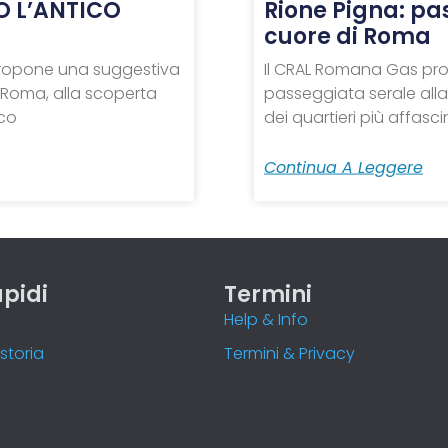
O L’ANTICO
Rione Pigna: pa
cuore di Roma
 propone una suggestiva
Il CRAL Romana Gas pr
 Roma, alla scoperta
passeggiata serale alla
ico
dei quartieri più affascin
Continua A Leggere
apidi
Termini
o
Help & Info
storia
Termini & Privacy