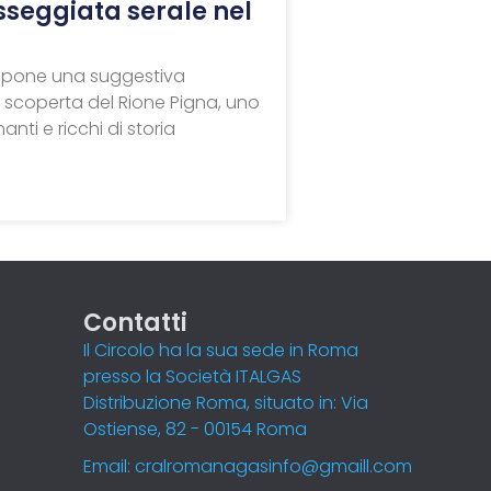
sseggiata serale nel
opone una suggestiva
 scoperta del Rione Pigna, uno
anti e ricchi di storia
Contatti
Il Circolo ha la sua sede in Roma
presso la Società ITALGAS
Distribuzione Roma, situato in: Via
Ostiense, 82 - 00154 Roma
Email: cralromanagasinfo@gmaill.com