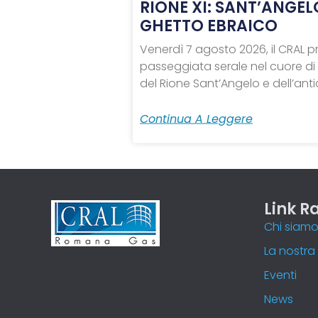
RIONE XI: SANT’ANGEL
GHETTO EBRAICO
Venerdì 7 agosto 2026, il CRAL
passeggiata serale nel cuore di
del Rione Sant’Angelo e dell’ant
Continua A Leggere
Link R
Chi siam
La nostra 
Eventi
News