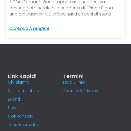
Il CRAL Romana Gas propone una suggestiva
passeggiata serale alla scoperta del Rione Pigna,
uno dei quartieri più affascinanti e ricchi di storia
Continua A Leggere
Link Rapidi
Termini
Chi siamo
Help & Info
La nostra storia
Termini & Privacy
Eventi
News
Convenzioni
Tesseramento