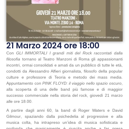
21 Marzo 2024 ore 18:00
Con
GLI IMMORTALI I grandi miti del Rock raccontati dalla
filosofia
tornano al
Teatro Manzoni di Roma
gli appassionanti
incontri, ormai consolidati e amati da un pubblico di tutte le età,
condotti da
Alessandro Alfieri
giornalista, filosofo della popular
culture e professore di Teoria e metodo dei mass media.
Appuntamento con
PINK FLOYD: il viaggio nello spazio oscuro
,
alla scoperta di una delle band più famose e di maggior
successo commerciale nella storia del rock,
giovedì 21 marzo
alle ore 18.00.
A partire dagli anni 60, la band di
Roger Waters
e
David
Gilmour
, spaziando dalla psichedelia al progressive e alla
musica colta, ha intrapreso un’idea di musica sofisticata e
profonda che magicamente è riuscita anche a far presa