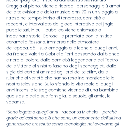
Greggia
al piano, Michela ricorda i personaggi più amati
della televisione e della musica anni 70 in un viaggio a
ritroso nel tempo intriso di tenerezza, comicità e
racconti, e intervallato dal gioco interattivo dei jingle
pubblicitari, in cui il pubblico viene chiamato a
indovinare storici Caroselli e premiato con la mitica
caramella
Rossana
. Immersa nelle atmosfere
dell’epoca, dà il suo omaggio alle icone di quegli anni,
da Franca Valeri a Gabriella Ferri, passando dal bianco
e nero al colore, dalla comicità leggendaria del Teatro
delle Vittorie al sinistro fascino degli sceneggiati, dalle
sigle dei cartoni animati agli eroi dei telefilm, dalle
rubriche ai varietà che hanno reso indimenticabile la
nostra televisione. Sullo sfondo la vita reale di quegli
anni intensi e le tragicomiche vicende di una bambina
qualsiasi e della sua famiglia, la scuola, gli amici, le
vacanze.
“
Sono legata a quegli anni –
racconta Michela
– perché
grazie ad essi sono ciò che sono, un’esponente dell’ultima
generazione cresciuta senza tecnologia: noi avevamo gli