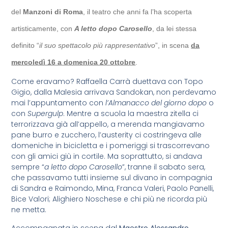
del
Manzoni di Roma
, il teatro che anni fa l’ha scoperta
artisticamente, con
A letto dopo Carosello
, da lei stessa
definito “
il suo spettacolo più rappresentativo
”, in scena
da
mercoledì 16 a domenica 20 ottobre
.
Come eravamo? Raffaella Carrà duettava con Topo
Gigio, dalla Malesia arrivava Sandokan, non perdevamo
mai l’appuntamento con
l’Almanacco del giorno dopo
o
con
Supergulp
. Mentre a scuola la maestra zitella ci
terrorizzava già all’appello, a merenda mangiavamo
pane burro e zucchero, l’austerity ci costringeva alle
domeniche in bicicletta e i pomeriggi si trascorrevano
con gli amici giù in cortile. Ma soprattutto, si andava
sempre “
a letto dopo Carosello
”, tranne il sabato sera,
che passavamo tutti insieme sul divano in compagnia
di Sandra e Raimondo, Mina, Franca Valeri, Paolo Panelli,
Bice Valori; Alighiero Noschese e chi più ne ricorda più
ne metta.
Accompagnata in scena dal
Maestro Alessandro