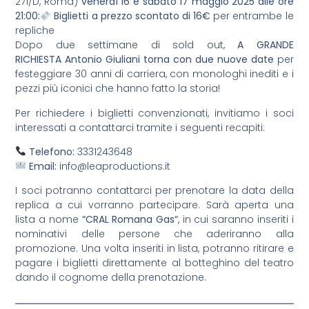
271/D, Roma)
venerdì 16 e sabato 17 maggio 2025 alle ore
21:00
:
Biglietti a prezzo scontato di 16€
per entrambe le
repliche
Dopo due settimane di sold out,
A GRANDE
RICHIESTA Antonio Giuliani torna con due nuove date
per
festeggiare 30 anni di carriera, con monologhi inediti e i
pezzi più iconici che hanno fatto la storia!
Per richiedere i biglietti convenzionati, invitiamo i soci
interessati a contattarci tramite i seguenti recapiti:
Telefono:
3331243648
Email:
info@leaproductions.it
I soci potranno contattarci per prenotare la data della
replica a cui vorranno partecipare. Sarà aperta una
lista a nome
“
CRAL Romana Gas
“
, in cui saranno inseriti i
nominativi delle persone che aderiranno alla
promozione. Una volta inseriti in lista, potranno ritirare e
pagare i biglietti direttamente al botteghino del teatro
dando il cognome della prenotazione.