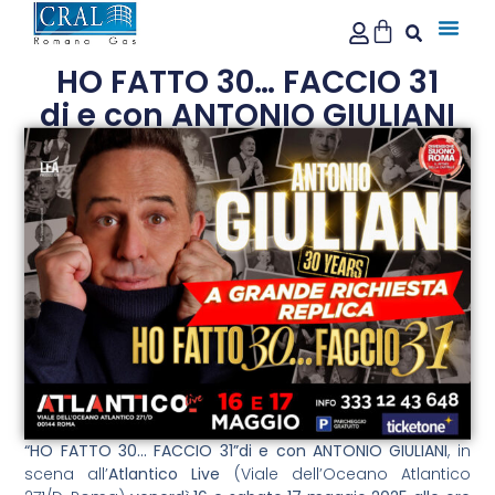
HO FATTO 30… FACCIO 31
di e con ANTONIO GIULIANI
Pubblicato il:
Marzo 24, 2025
“HO FATTO 30… FACCIO 31”
di
e con ANTONIO GIULIANI
, in
scena all’
Atlantico Live
(Viale dell’Oceano Atlantico