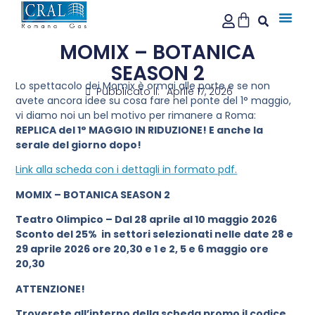
MOMIX – BOTANICA
SEASON 2
Lo spettacolo dei Momix è ormai alle porte e se non
Pubblicato il:
Aprile 17, 2026
avete ancora idee su cosa fare nel ponte del 1° maggio,
vi diamo noi un bel motivo per rimanere a Roma:
REPLICA del 1° MAGGIO IN RIDUZIONE! E anche la
serale del giorno dopo!
Link alla scheda con i dettagli in formato pdf.
MOMIX – BOTANICA SEASON 2
Teatro Olimpico –
Dal 28 aprile al 10 maggio 2026
Sconto del 25% in settori selezionati nelle date 28 e
29 aprile 2026 ore 20,30 e
1 e 2
, 5 e 6 maggio ore
20,30
ATTENZIONE!
Troverete all’interno della scheda promo il codice