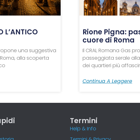
O L’ANTICO
Rione Pigna: pa
cuore di Roma
 propone una suggestiva
Il CRAL Romana Gas pr
 Roma, alla scoperta
passeggiata serale alla
ico
dei quartieri più affascin
Continua A Leggere
apidi
Termini
o
Help & Info
storia
Termini & Privacy