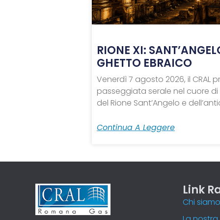
RIONE XI: SANT’ANGEL
GHETTO EBRAICO
Venerdì 7 agosto 2026, il CRAL
passeggiata serale nel cuore di
del Rione Sant’Angelo e dell’ant
Continua A Leggere
Link R
Chi siam
La nostra 