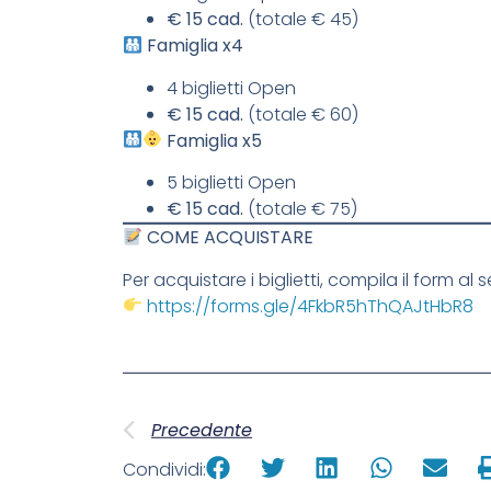
€ 15 cad.
(totale € 45)
Famiglia x4
4 biglietti Open
€ 15 cad.
(totale € 60)
Famiglia x5
5 biglietti Open
€ 15 cad.
(totale € 75)
COME ACQUISTARE
Per acquistare i biglietti, compila il form al 
https://forms.gle/4FkbR5hThQAJtHbR8
Precedente
Condividi: