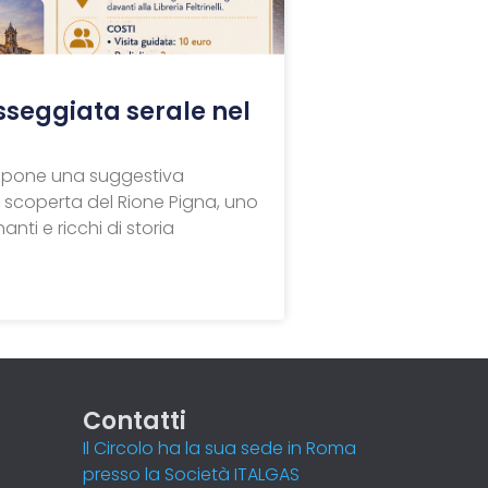
sseggiata serale nel
opone una suggestiva
 scoperta del Rione Pigna, uno
anti e ricchi di storia
Contatti
Il Circolo ha la sua sede in Roma
presso la Società ITALGAS